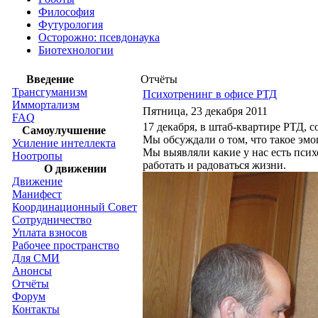
Философия
Футурология
Осторожно: псевдонаука
Биотехнологии
Введение
Отчёты
Трансгуманизм
Психотренинг в офисе РТД
Иммортализм
Пятница, 23 декабря 2011
FAQ
17 декабря, в штаб-квартире РТД, 
Самоулучшение
Мы обсуждали о том, что такое эм
Усиление интеллекта
Мы выявляли какие у нас есть пси
Ноотропы
работать и радоваться жизни.
О движении
Движение
Манифест
Координационный Совет
Сотрудничество
Уплата взносов
Рабочее пространство
Для СМИ
Анонсы
Отчёты
Форум
Контакты