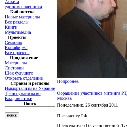
Анкета
единомышленника
Библиотека
Новые материалы
Все разделы
Книги
Мультимедиа
Проекты
Семинар
Криофирма
Все проекты
Продвижение
Материалы
Листовки
Шок будущего
Открыть отделение
Подробнее...
Страны и регионы
Иммортализм на Украине
Обращение участников митинга РТД 
Трансгуманизм во
Москва
Владивостоке
Поиск
Понедельник, 26 сентября 2011
Президенту РФ
Председателю Государственной Д