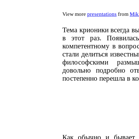
View more
presentations
from
Mik
Тема крионики всегда в
в этот раз. Появилас
компетентному в вопрос
стали делиться известн
философскими размы
довольно подробно от
постепенно перешла в к
Как обычно и бывает, 