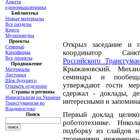
Анкета
единомышленника
Библиотека
Новые материалы
Все разделы
Книги
Мультимедиа
Проекты
Открыл заседание и п
Семинар
координатор Санкт-
Криофирма
Все проекты
Российского Трансгума
Продвижение
Крыжановский. Михаил
Материалы
Листовки
семинара и пообеща
Шок будущего
утверждают гости ме
Открыть отделение
Страны и регионы
сдержал - доклады, де
Иммортализм на Украине
интересными и запоми
Трансгуманизм во
Владивостоке
Первый доклад целик
Поиск
робототехнике. Нико
подборку из слайдов и
творениями инженерно-