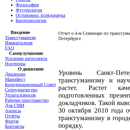
Философия
Футурология
Осторожно: псевдонаука
Биотехнологии
Введение
Отчет о 4-м Семинаре по трансгум
Трансгуманизм
Петербурге
Иммортализм
FAQ
Самоулучшение
Усиление интеллекта
Ноотропы
О движении
Уровень Санкт-Пет
Движение
трансгуманизму и нау
Манифест
Координационный Совет
растет. Растет кач
Сотрудничество
подготовленных презен
Уплата взносов
Рабочее пространство
докладчиков. Такой выво
Для СМИ
30 октября 2010 года о
Анонсы
Отчёты
трансгуманизму в город
Форум
порядку.
Контакты