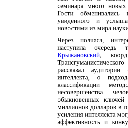
семинара много новых 
Гости обменивались к
увиденного и услыша
новостями из мира науки
Через полчаса, инте
наступила очередь 
Крыжановский
, коорд
Трансгуманистическ
рассказал аудитории
интеллекта, о подх
классификации мето
несовершенства чело
обыкновенных ключей 
миллионов долларов в г
усиления интеллекта мо
эффективность и конку