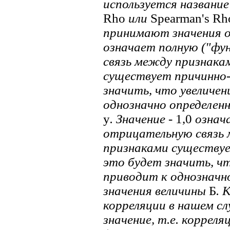
используется название
Rho
или
Spearman's Rh
принимают значения 
означает полную ("фу
связь между признака
существует причинно-
значить, что увеличен
однозначно определенн
у
. Значение
- 1,0
означа
отрицательную связь 
признаками существуе
это будет значить, чт
приводит к однозна
значения величины
Б
. 
корреляции в нашем с
значение, т.е. корреля