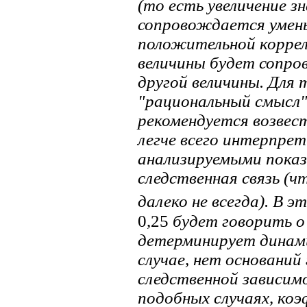
(то есть увеличение з
сопровождается умень
положительной коррел
величины будет сопро
другой величины. Для
"рациональный смысл
рекомендуется возвест
легче всего интерпре
анализируемыми пока
следственная связь (ч
далеко не всегда). В э
0,25
будет говорить о
детерминирует динами
случае, нет оснований
следственной зависим
подобных случаях, ко