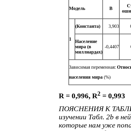
С
Модель
B
оши
(Константа)
3,903
1
Население
мира (в
-0,4407
миллиардах)
Зависимая переменная:
Относи
населения мира
(%)
2
R = 0,996, R
= 0,993
ПОЯСНЕНИЯ К ТАБЛИЦ
изучении Табл. 2b в н
которые нам уже попад