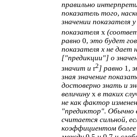
правильно интерпрети
показатель того, нас
значении показателя у
показателя
х
(соответ
равно
0
, это будет го
показателя х не дает
["предикции"] о знач
2
значит и
r
] равно
1
, 
зная значение показа
достоверно знать и з
величину
х
в таких слу
не как фактор измене
"предиктор". Обычно
считается сильной, е
коэффициентом боле
между
0,5
и
0,7
и слаб