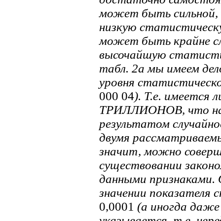
может быть сильной, 
низкую статистическу
может быть крайне сл
высочайшую статистич
табл. 2а мы имеем дел
уровня статистическо
000 04
). Т.е. имеется
ТРИЛЛИОНОВ, что наб
результатом случайно
двумя рассматриваем
значит, можно соверш
существовании законо
данными признаками.
значении показателя 
0,0001
(а иногда даж
указывается, т.е. нер