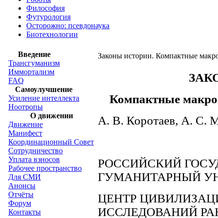
Философия
Футурология
Осторожно: псевдонаука
Биотехнологии
Введение
Законы истории. Компактные макр
Трансгуманизм
Иммортализм
ЗАК
FAQ
Самоулучшение
Компактные макро
Усиление интеллекта
Ноотропы
О движении
А. В. Коротаев, А. С. 
Движение
Манифест
Координационный Совет
Сотрудничество
Уплата взносов
РОССИЙСКИЙ ГОС
Рабочее пространство
ГУМАНИТАРНЫЙ У
Для СМИ
Анонсы
Отчёты
ЦЕНТР ЦИВИЛИЗАЦ
Форум
ИССЛЕДОВАНИЙ РА
Контакты