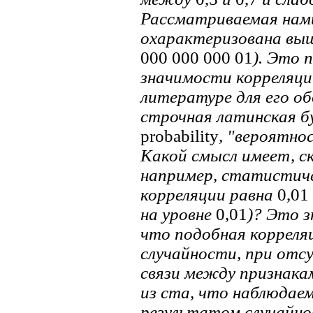
Рассматриваемая нами
охарактеризована выш
000 000 000 01
). Это 
значимости корреляци
литературе для его о
строчная латинская б
probability
, "вероятно
Какой смысл имеет, с
например, статистиче
корреляции равна
0,01
на уровне
0,01
)? Это 
что подобная корреля
случайности, при отс
связи между признака
из ста, что наблюдае
результатом случайно