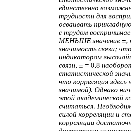
единственно возможн
трудности для воспри
осваивать прикладну
с трудом воспринимае
МЕНЬШЕ значение
±
,
значимость связи; чт
индикатором высочай
связи,
± = 0,8
наоборот
статистической значи
что корреляция здесь
значимой). Однако нич
этой академической к
считаться. Необходим
силой корреляции и с
корреляции достаточн
достаточно самостоят