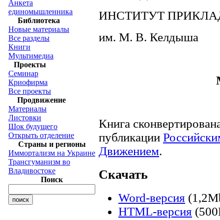
Анкета
единомышленника
ИНСТИТУТ ПРИКЛА
Библиотека
Новые материалы
им. М. В. Келдыша
Все разделы
Книги
Мультимедиа
Проекты
Семинар
Криофирма
Все проекты
Продвижение
Материалы
Листовки
Книга сконвертирован
Шок будущего
публикации
Российски
Открыть отделение
Страны и регионы
Движением
.
Иммортализм на Украине
Трансгуманизм во
Владивостоке
Скачать
Поиск
Word-версия
(1,2M
HTML-версия
(500