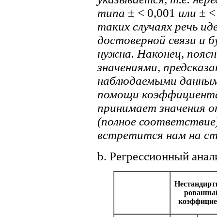
типа
± < 0,001
или
± <
таких случаях речь и
достоверной связи и б
нужна. Наконец, пояс
значениями, предсказ
наблюдаемыми данным
помощи коэффициента
принимает значения 
(полное соответствие
встретится нам на ст
b. Регрессионный анал
Нестандирт
рованны
коэффицие