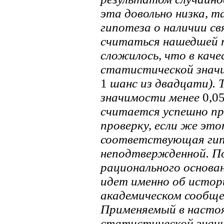
эта довольно низка, т
гипотеза о наличии с
считаться нашедшей 
сложилось, что в каче
статистической знач
1
шанс из двадцати). Т
значимости менее
0,0
считается успешно п
проверку, если же эт
соответствующая гип
неподтвержденной. По
рационального основан
идет именно об истор
академическом сообще
Применяемый в настоя
статистической значи