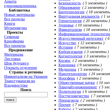
Анкета
Безопасность
( 5 элементы )
единомышленника
Образование
( 2 элементы )
Библиотека
Биотехнологии
( 18 элементы
Новые материалы
Виртуальная реальность
( 1 
Все разделы
Геронтология
( 20 элементы )
Книги
Здоровье
( 10 элементы )
Мультимедиа
Иммортализм
( 18 элементы )
Проекты
Информационные технологии
Семинар
Искусственный интеллект
( 
Криофирма
Искусство
( 12 элементы )
Все проекты
История
( 7 элементы )
Продвижение
Киборгизация
( 3 элементы )
Материалы
Когнитология
( 3 элементы )
Листовки
Космос
( 2 элементы )
Шок будущего
Крионика
( 9 элементы )
Открыть отделение
Медицина
( 5 элементы )
Страны и регионы
Нанотехнологии
( 24 элемент
Иммортализм на Украине
Ноосфера
( 2 элементы )
Трансгуманизм во
Общественные науки
( 10 эл
Владивостоке
Парадайз-инжиниринг
( 5 эл
Поиск
Политология
( 6 элементы )
Постчеловечество
( 7 элемен
Пропаганда
( 2 элементы )
Прочее
( 7 элементы )
Роботы
( 2 элементы )