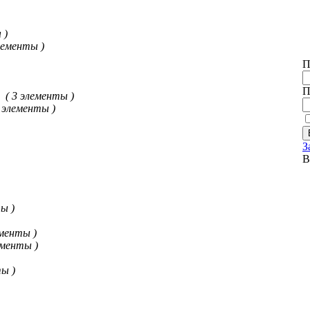
 )
элементы )
П
П
( 3 элементы )
6 элементы )
З
В
ы )
ементы )
ементы )
ты )