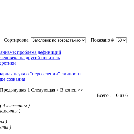
Сортировка
Показано #
манизме: проблема дефиниций
 человека на другой носитель
еретики
арная наука о "переселении" личности
дке сознания
 Предыдущая
1
Следующая >
В конец >>
Всего 1 - 6 из 6
( 4 элементы )
элементы )
ты )
енты )