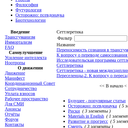
Философия
Футурология
Осторожно: псевдонаука
Биотехнологии
Введение
Сеттлеретика
Трансгуманизм
Фильтр
Иммортализм
Название
FAQ
Переносимость сознания в трансгу
Самоулучшение
К вопросу о переводе самосознания
Усиление интеллекта
Исследовательская программа сеттл
Ноотропы
Сеттлеретика
О движении
Сеттлеретика - новая междисциплин
Движение
Переселенцы-2. К вопросу о переса
Манифест
Координационный Совет
<< В начало
<
Сотрудничество
Уплата взносов
Рабочее пространство
Будущее - популярные статьи
Для СМИ
Осторожно: псевдонаука
( 5 
Анонсы
Риски
( 3 элементы )
Отчёты
Materials in English
( 1 элемен
Форум
Развитие и прогресс
( 5 элем
Контакты
Смерть
( 3 элементы )