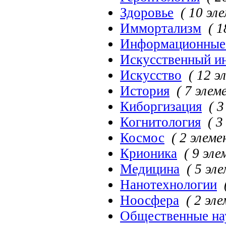
Здоровье
( 10 эл
Иммортализм
( 
Информационные 
Искусственный и
Искусство
( 12 э
История
( 7 элем
Киборгизация
( 
Когнитология
( 3
Космос
( 2 элеме
Крионика
( 9 эл
Медицина
( 5 эл
Нанотехнологии
Ноосфера
( 2 эл
Общественные на