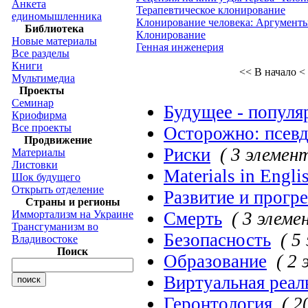
Анкета
Терапевтическое клонирование
единомышленника
Клонирование человека: Аргументы
Библиотека
Клонирование
Новые материалы
Генная инженерия
Все разделы
Книги
<< В начало
<
Мультимедиа
Проекты
Семинар
Будущее - популя
Криофирма
Все проекты
Осторожно: псев
Продвижение
Риски
( 3 элемен
Материалы
Листовки
Materials in Engli
Шок будущего
Открыть отделение
Развитие и прогр
Страны и регионы
Иммортализм на Украине
Смерть
( 3 элеме
Трансгуманизм во
Безопасность
( 5
Владивостоке
Поиск
Образование
( 2
Виртуальная реал
Геронтология
( 2