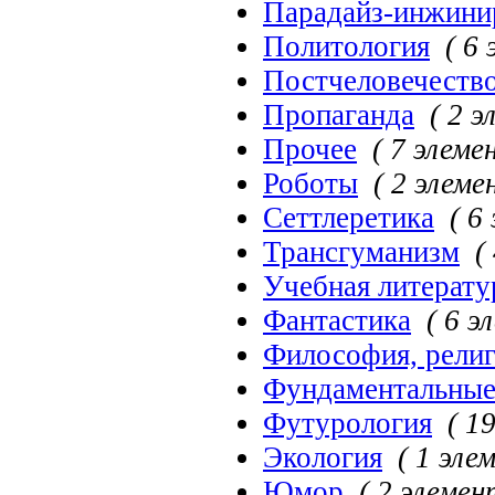
Парадайз-инжини
Политология
( 6
Постчеловечеств
Пропаганда
( 2 
Прочее
( 7 элеме
Роботы
( 2 элеме
Сеттлеретика
( 6
Трансгуманизм
(
Учебная литерату
Фантастика
( 6 э
Философия, рели
Фундаментальные
Футурология
( 1
Экология
( 1 эле
Юмор
( 2 элемен