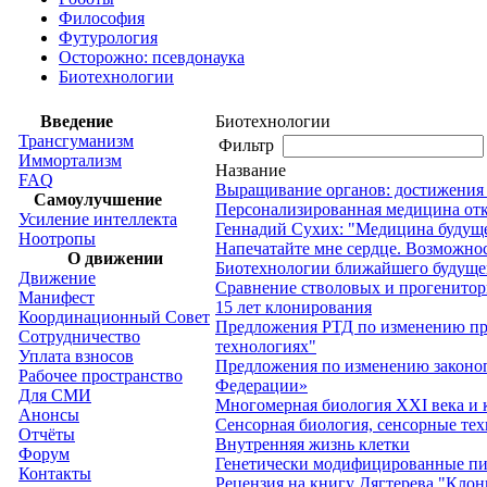
Философия
Футурология
Осторожно: псевдонаука
Биотехнологии
Введение
Биотехнологии
Трансгуманизм
Фильтр
Иммортализм
Название
FAQ
Выращивание органов: достижения 
Самоулучшение
Персонализированная медицина от
Усиление интеллекта
Геннадий Сухих: "Медицина будуще
Ноотропы
Напечатайте мне сердце. Возможно
О движении
Биотехнологии ближайшего будуще
Движение
Сравнение стволовых и прогенитор
Манифест
15 лет клонирования
Координационный Совет
Предложения РТД по изменению пр
Сотрудничество
технологиях"
Уплата взносов
Предложения по изменению законоп
Рабочее пространство
Федерации»
Для СМИ
Многомерная биология XXI века и 
Анонсы
Сенсорная биология, сенсорные тех
Отчёты
Внутренняя жизнь клетки
Форум
Генетически модифицированные пи
Контакты
Рецензия на книгу Дягтерева "Клон