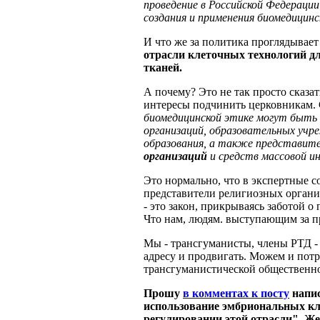
проведение в Российской Федераци
создания и применения биомедицин
И что же за политика проглядывает
отрасли клеточных технологий д
тканей.
А почему? Это не так просто сказат
интересы подчинить церковникам. 
биомедицинской этике могут быть 
организаций, образовательных учр
образования, а также представит
организаций
и средств массовой и
Это нормально, что в экспертные 
представители религиозных органи
- это закон, прикрываясь заботой о
Что нам, людям. выступающим за пр
Мы - трансгуманисты, члены РТД - 
адресу и продвигать. Можем и потр
трансгуманистической общественно
Прошу
в комментах к посту
напис
использование эмбриональных кл
регулировании этой отрасли". 