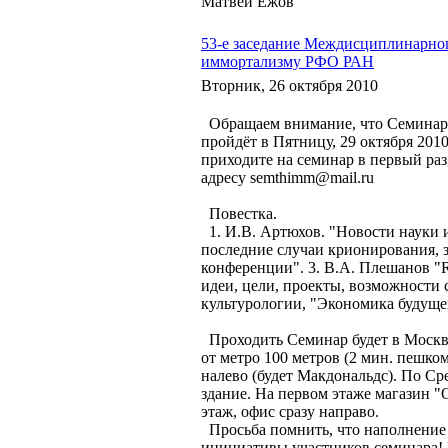
Матвей Ежов
53-е заседание Междисциплинарног
иммортализму РФО РАН
Вторник, 26 октября 2010
Обращаем внимание, что Семинар 
пройдёт в Пятницу, 29 октября 2010
приходите на семинар в первый ра
адресу semthimm@mail.ru
Повестка.
1. И.В. Артюхов. "Новости науки и
последние случаи крионирования, з
конференции". 3. В.А. Плешанов "R
идеи, цели, проекты, возможности 
культурологии, "Экономика будуще
Проходить Семинар будет в Москве н
от метро 100 метров (2 мин. пешком
налево (будет Макдональдс). По Ср
здание. На первом этаже магазин "
этаж, офис сразу направо.
Просьба помнить, что наполнение и
инициативы участников семинара!