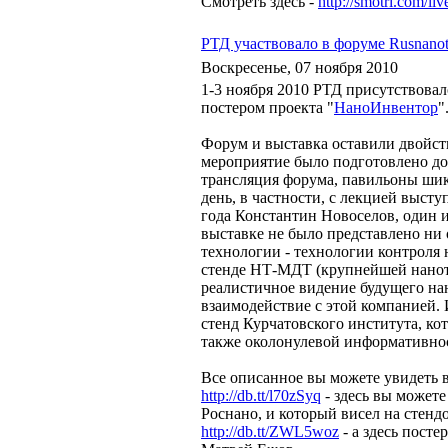
Смотреть здесь -
http://smotri.com/li
РТД участвовало в форуме Rusnano
Воскресенье, 07 ноября 2010
1-3 ноября 2010 РТД присутствовал
постером проекта "
НаноИнвентор
"
Форум и выставка оставили двойст
мероприятие было подготовлено до
трансляция форума, павильоны шик
день, в частности, с лекцией выст
года Константин Новоселов, один и
выставке не было представлено ни 
технологии - технологии контроля 
стенде НТ-МДТ (крупнейшей нанот
реалистичное видение будущего на
взаимодействие с этой компанией.
стенд Курчатовского института, к
также околонулевой информативнос
Все описанное вы можете увидеть 
http://db.tt/l70zSyq
- здесь вы можете
Роснано, и который висел на стенд
http://db.tt/ZWL5woz
- а здесь пост