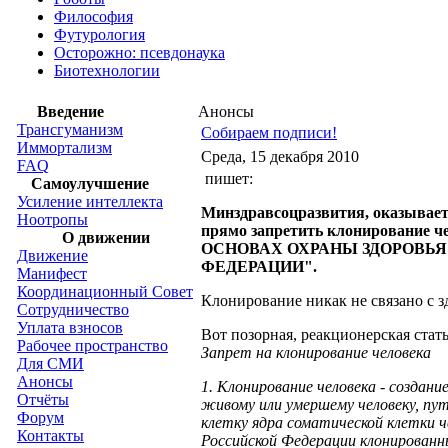
Философия
Футурология
Осторожно: псевдонаука
Биотехнологии
Введение
Анонсы
Трансгуманизм
Собираем подписи!
Иммортализм
Среда, 15 декабря 2010
FAQ
пишет:
Самоулучшение
Усиление интеллекта
Минздравсоцразвития, оказывает
Ноотропы
прямо запретить клонирование ч
О движении
ОСНОВАХ ОХРАНЫ ЗДОРОВЬЯ
Движение
ФЕДЕРАЦИИ".
Манифест
Координационный Совет
Клонирование никак не связано с 
Сотрудничество
Уплата взносов
Вот позорная, реакционерская стать
Рабочее пространство
Запрет на клонирование человека
Для СМИ
Анонсы
1. Клонирование человека - создани
Отчёты
живому или умершему человеку, пу
Форум
клетку ядра соматической клетки ч
Контакты
Российской Федерации клонированны