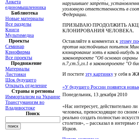
Анкета
нарушившее запреты, установленн
единомышленника
уголовную ответственность в соо
Библиотека
Федерации.
Новые материалы
Все разделы
ПРИЗЫВАЮ ПРОДОЛЖИТЬ АКЦ
Книги
КЛОНИРОВАНИЯ ЧЕЛОВЕКА.
Мультимедиа
Проекты
Оставляйте в комментах к
этому по
Семинар
против настойчивых попыток Мин
Криофирма
клонирование хоть в какой-нибудь з
Все проекты
законопроекте "Об основах охраны
Продвижение
п.7,ст.5,гл.1 в законопроекте "О б
Материалы
И постите
эту картинку
у себя в Ж
Листовки
Шок будущего
Открыть отделение
«У будущего России появятся новы
Страны и регионы
Понедельник, 13 декабря 2010
Иммортализм на Украине
Трансгуманизм во
«Нас интересует, действительно ли
Владивостоке
человека, превосходящие по своим
Поиск
реально создать полностью искусст
столетия», – рассказал в интервью
Ицков.