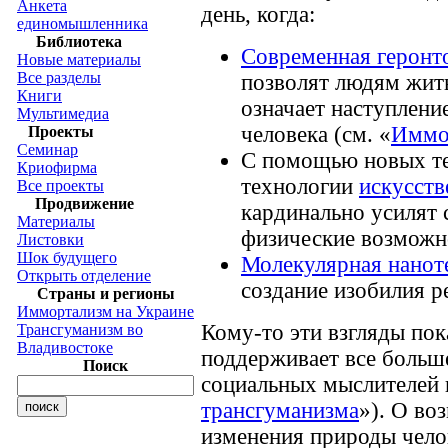
Анкета
день, когда:
единомышленника
Библиотека
Современная геронт
Новые материалы
Все разделы
позволят людям жить
Книги
означает наступлени
Мультимедиа
человека (см. «
Иммо
Проекты
Семинар
С помощью новых те
Криофирма
технологии
искусств
Все проекты
Продвижение
кардинально усилят 
Материалы
физические возможн
Листовки
Шок будущего
Молекулярная нанот
Открыть отделение
создание изобилия р
Страны и регионы
Иммортализм на Украине
Кому-то эти взгляды по
Трансгуманизм во
Владивостоке
поддерживает все больш
Поиск
социальных мыслителей 
трансгуманизма
»). О во
изменения природы челов