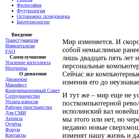
Философия
Футурология
Осторожно: псевдонаука
Биотехнологии
Введение
Трансгуманизм
Мир изменяется. И скоро
Иммортализм
собой немыслимые ранее
FAQ
лишь двадцать пять лет 
Самоулучшение
Усиление интеллекта
персональные компьютер
Ноотропы
Сейчас же компьютерные
О движении
Движение
изменив его до неузнава
Манифест
Координационный Совет
И тут же – мир еще не у
Сотрудничество
Уплата взносов
посткомпьютерной револ
Рабочее пространство
исполинский вал новейш
Для СМИ
мы этого или нет, но че
Анонсы
Отчёты
недавно новые сверхмощ
Форум
изменят нашу жизнь и д
Контакты