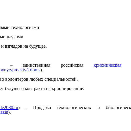
ными технологиями
ыми науками
й
и
взглядов
на
будущее.
–
единственная
российская
крионическая
novnye-proekty/kriorus
).
во
волонтеров
любых
специальностей.
счет будущего контракта на крионирование.
le2030.ru
)
-
Продажа
технологических
и
биологичес
gazin
).