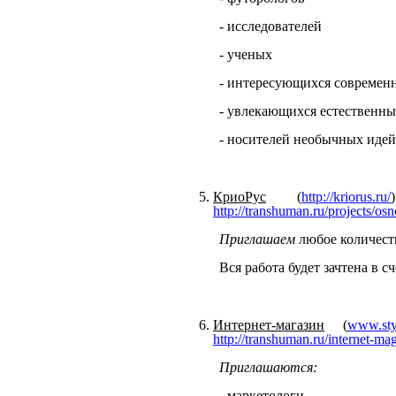
- исследователей
- ученых
- интересующихся современ
- увлекающихся естественн
-
носителей
необычных
иде
КриоРус
(
http://kriorus.ru/
)
http://transhuman.ru/projects/os
Приглашаем
любое
количест
Вся работа будет зачтена в 
Интернет-магазин
(
www.sty
http://transhuman.ru/internet-ma
Приглашаются:
- маркетологи