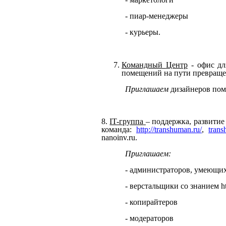
- пиар-менеджеры
-
курьеры.
Командный
Центр
-
офис
дл
помещений
на
пути
превращ
Приглашаем
дизайнеров по
8.
IT-группа
–
п
оддержка,
развитие
команда:
http://transhuman.ru/
,
trans
nanoinv.ru.
Приглашаем:
- администраторов, умеющи
- верстальщики со знанием htm
-
к
опирайтеров
- модераторов