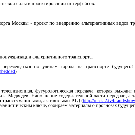
ать свои силы в проектировании интерфейсов.
порта
Москвы
-
проект
по
внедрению
альтернативных
видов
т
 популяризации альтернативного транспорта.
перемещаться
по
улицам
города
на
транспорте
будущего!
mbedded
)
телевизионная,
футурологическая
передача,
которая
выходит
ила
Медведев.
Наполнение
содержательной
части
передачи,
а
т
я
трансгуманистами,
активистами
РТД
(
http://russia2.tv/brand/sh
уманистическим
ключе,
собираем
материалы
о
прогнозах
будущег