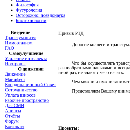
Философия
Футурология
Осторожно: псевдонаука
Биотехнологии
Введение
Призыв РТД
Трансгуманизм
Иммортализм
Дорогие
коллеги
и
трансгум
FAQ
Самоулучшение
Усиление интеллекта
Что
бы
осуществлять
трансг
Ноотропы
разнообразными
навыками
и
всегд
О движении
иной
раз,
не
знают
с
чего
начать.
Движение
Манифест
Чем
можно
и
нужно
занимат
Координационный Совет
Сотрудничество
Представляем
Вашему
вним
Уплата взносов
Рабочее пространство
Для СМИ
Анонсы
Отчёты
Форум
Контакты
Проекты: