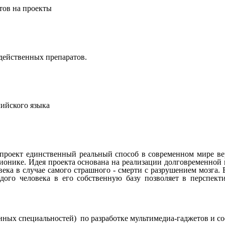
тов на проекты
действенных
препаратов.
лийского языка
 проект единственный реальный способ в современном мире в
ионике. Идея проекта основана на реализации долговременной
ека в случае самого страшного - смерти с разрушением мозга. В
ждого человека в его собственную базу позволяет в перспекти
енных специальностей) по разработке мультимедиа-гаджетов и со