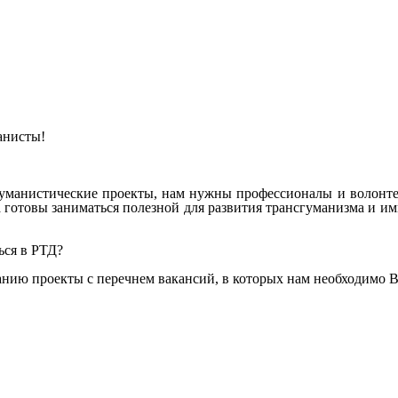
анисты!
уманистические
проекты,
нам
нужны
профессионалы
и
волонт
а
готовы
заниматься
полезной
для
развития
трансгуманизма
и
им
ься
в
РТД?
анию
проекты
с
перечнем
вакансий,
в
которых
нам
необходимо
В