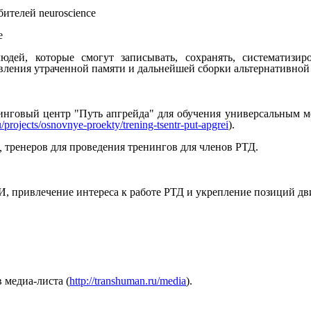
бителей neuroscience
е
юдей, которые смогут записывать, сохранять, систематизир
ления утраченной памяти и дальнейшей сборки альтернативной
инговый
центр
"Путь
апгрейда"
для
обучения
универсальным
м
u/projects/osnovnye-proekty/trening-tsentr-put-apgrei
).
,
тренеров
для
проведения
тренингов
для
членов
РТД.
И,
привлечение
интереса
к
работе
РТД
и
укрепление
позиций
дв
в
медиа-листа
(
http://transhuman.ru/media
).