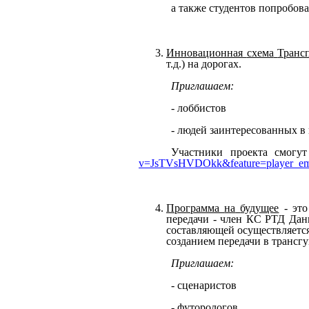
а также студентов попробов
Инновационная
схема
Транс
т.д.)
на
дорогах.
Приглашаем:
-
лоббистов
- людей заинтересованных в
Участники
проекта
смогут
v=JsTVsHVDOkk&feature=player_e
Программа
на
будущее
-
это
передачи
-
член
КС
РТД
Дан
составляющей
осуществляетс
созданием
передачи
в
трансг
Приглашаем:
- сценаристов
- футорологов