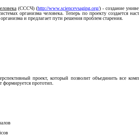
еловека
(СССЧ)
(
http://www.sciencevsaging.org/
)
-
создание
униве
системах
организма
человека.
Теперь
по
проекту
создается
нас
организма
и
предлагает
пути
решения
проблем
старения.
ерспективный
проект,
который
позволит
объединить
все
ком
т
формируется
прототип.
налов
йсов