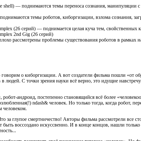
the shell) — поднимаются темы переноса сознания, манипуляции с
 — поднимаются темы роботов, киборгизации, взлома сознания, заг
ne complex (26 серий) — поднимается целая куча тем, свойственны
complex 2nd Gig (26 серий)
неплохо рассмотрены проблемы существования роботов в рамках
 говорим о киборгизации. А вот создатели фильма пошли «от об
в людей. С точки зрения науки всё верно, это идущие навстречу
й, робот-андроид, постепенно становящийся всё более «человек
возлюбленная(!) ndash& человек. Но только тогда, когда робот, пе
м человеком.
Что за глупое смертничество! Авторы фильма рассмотрели все ст
ет быть воссоздано искуссвенно. И в конце концов, нашли толь
ность...