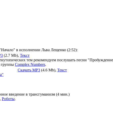
"Начало" в исполнении Льва Лещенко (2:52):
P3
(2.7 Mb),
Текст
иутопических тем рекомендуем послушать песни "Пробуждение"
а группы
Complex Numbers
.
Скачать MP3
(4.6 Mb),
Текст
а"
ое введение в трансгуманизм (4 мин.)
,
Роботы
.