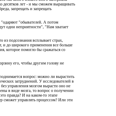
о десятков лет - и мы сможем выращивать
бреда, запрещать и запрещать
ы "одаряют "обывателей. А потом
дут одни неприятности", "Нам хватает
о из подсознания всплывает страх,
чит, и до широкого применения все больше
я, которое помогло бы сражаться со
орзину его, чтобы другим голову не
, поднимается вопрос: можно ли вырастить
тических затруднений. У исследователей в
о без управления мозгом вырасти оно не
ены в виде мозга, то вопрос о получении
это правда? И на каком-то этапе
ер сможет управлять процессом? Или эти