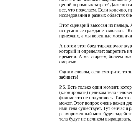
ценой огромных затрат? Даже по с
все, что пожелаем. Если конечно, 
исследования в разных областях би
Этот сценарий высосан из пальца. 
испуганные граждане заявляют: "Кл
приезжих, а мы коренные москвичи".
А потом этот бред тиражируют жур
который и определяет: запретить ил
времени. А мы стареем, болеем тяж
смертью.
Одним словом, если смотрите, то з
забивать!
P.S. Есть только один момент, кот
(клонировать) целиком тело человек
фильме это не получилось. Там это
может. Этот вопрос очень важен дл
ими тела существует. Тут сейчас я 
размороженный мозг будет задейст
тела будут не целиком выращивать,