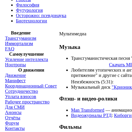
Философия
Футурология
Осторожно: псевдонаука
Биотехнологии
Введение
Мультимедиа
Трансгуманизм
Иммортализм
Музыка
FAQ
Самоулучшение
Трансгуманистическая песня 
Усиление интеллекта
Ноотропы
Скачать M
О движении
Любителям утопических и ант
Движение
притяжение" и другие с сайт
Манифест
Неизбежность (5:31):
Координационный Совет
Музыкальный диск
"Крионик
Сотрудничество
Уплата взносов
Флэш- и видео-ролики
Рабочее пространство
Для СМИ
Man Transformed
— анимационн
Анонсы
Видеожурналы РТД
:
Киборги
Отчёты
Форум
Фильмы
Контакты