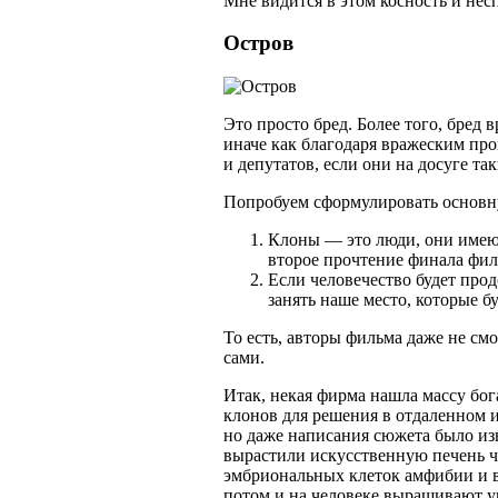
Мне видится в этом косность и не
Остров
Это просто бред. Более того, бред
иначе как благодаря вражеским про
и депутатов, если они на досуге т
Попробуем сформулировать основну
Клоны — это люди, они имеют 
второе прочтение финала фил
Если человечество будет про
занять наше место, которые бу
То есть, авторы фильма даже не см
сами.
Итак, некая фирма нашла массу бо
клонов для решения в отдаленном и
но даже написания сюжета было из
вырастили искусственную печень ч
эмбриональных клеток амфибии и в
потом и на человеке выращивают уш