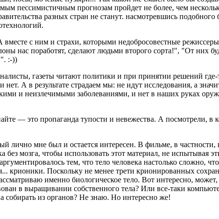
амым пессимистичным прогнозам пройдет не более, чем нескольк
правительства разных стран не станут. насмотревшись подобного 
отехнологий.
А вместе с ним и страхи, которыми недобросовестные режиссер
оны нас поработят, сделают людьми второго сорта!", "От них бу
 :-))
налисты, газеты читают политики и при принятии решений где-т
и нет. А в результате страдаем мы: не идут исследования, а зна
кими и неизлечимыми заболеваниями, и нет в наших руках оружи
найте — это пропаганда тупости и невежества. А посмотрели, в к
орый лично мне был и остается интересен. В фильме, в частности
а без мозга, чтобы использовать этот материал, не испытывая э
 аргументировалось тем, что тело человека настолько сложно, чт
я... крионики. Поскольку не менее трети крионированных сохран
рассматриваю именно биологическое тело. Вот интересно, может, 
вован в выращивании собственного тела? Или все-таки компьют
 а собирать из органов? Не знаю. Но интересно же!