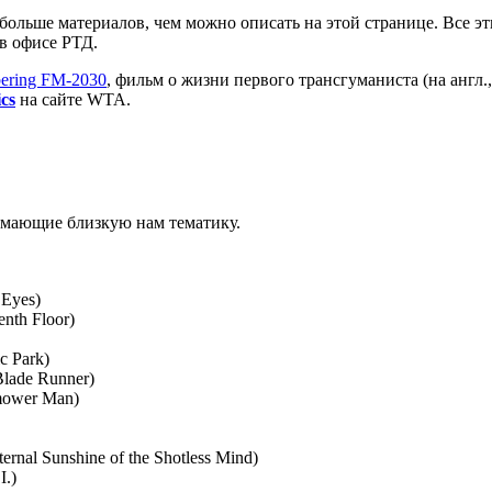
ольше материалов, чем можно описать на этой странице. Все э
в офисе РТД.
bering FM-2030
, фильм о жизни первого трансгуманиста (на англ.,
cs
на сайте WTA.
имающие близкую нам тематику.
 Eyes)
nth Floor)
c Park)
lade Runner)
mower Man)
rnal Sunshine of the Shotless Mind)
I.)