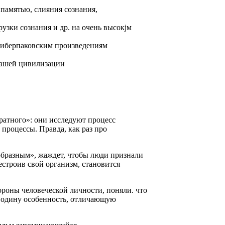
 памятью, слияния сознания,
рузки сознания и др. на очень высокjм
х киберпаковским произведениям
 нашей цивилизации
ратного»: они исследуют процесс
 процессы. Правда, как раз про
ообразным», жаждет, чтобы люди признали
рестроив свой организм, становится
ороны человеческой личности, поняли. что
ко одину особенность, отличающую