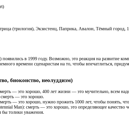
t)
рица (трилогия), Экзистенц, Паприка, Авалон, Тёмный город, 1
е) появились в 1999 году. Возможно, это реакция на развитие к
немного времени сценаристам на то, чтобы впечатлиться, придум
во, биоконство, неолуддизм)
смерть — это хорошо, 400 лет жизни — это мучительно, всем над
: смерть — это хорошо.
 смерть — это хорошо, нужно прожить 1000 лет, чтобы понять, что
tennial Man): смерть — это хорошо, это определяющее качество 
я бы толики уважения.