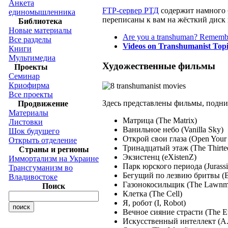
Анкета
FTP-сервер РТД
содержит намного б
единомышленника
переписаны к вам на жёсткий диск 
Библиотека
Новые материалы
Are you a transhuman? Remem
Все разделы
Videos on Transhumanist Topi
Книги
Мультимедиа
Художественные фильмы
Проекты
Семинар
Криофирма
Все проекты
Здесь представлены фильмы, подн
Продвижение
Материалы
Матрица (The Matrix)
Листовки
Ванильное небо (Vanilla Sky)
Шок будущего
Открой свои глаза (Open Your
Открыть отделение
Тринадцатый этаж (The Thirtee
Страны и регионы
Экзистенц (eXistenZ)
Иммортализм на Украине
Парк юрского периода (Jurassi
Трансгуманизм во
Бегущий по лезвию бритвы (B
Владивостоке
Газонокосильщик (The Lawn
Поиск
Клетка (The Cell)
Я, робот (I, Robot)
Вечное сияние страсти (The Ete
Искусственный интеллект (A.