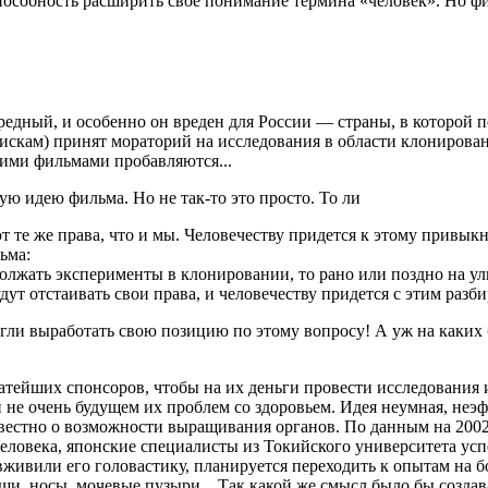
способность расширить своё понимание термина «человек». Но ф
 вредный, и особенно он вреден для России — страны, в которой
искам) принят мораторий на исследования в области клонирова
акими фильмами пробавляются...
ю идею фильма. Но не так-то это просто. То ли
те же права, что и мы. Человечеству придется к этому привыкну
ьма:
должать эксперименты в клонировании, то рано или поздно на у
дут отстаивать свои права, и человечеству придется с этим разби
огли выработать свою позицию по этому вопросу! А уж на каких
гатейших спонсоров, чтобы на их деньги провести исследования
 не очень будущем их проблем со здоровьем. Идея неумная, неэф
вестно о возможности выращивания органов. По данным на 200
еловека, японские специалисты из Токийского университета усп
живили его головастику, планируется переходить к опытам на 
и, носы, мочевые пузыри... Так какой же смысл было бы создав