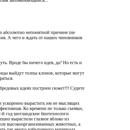
ильм запоминающийся...
 по абсолютно непонятной причине (не
ния. А чего и ждать от наших чиновников
ть. Вроде бы ничего идея, да? Но есть и
лицы выйдут толпы клонов, которые могут
раться.
 бредовых идеях построен сюжет!!! Судите
 и ускоренно вырастить им не мыслящих
фективная. Ко времени не только съемки,
2-й год шотландские биотехнологи
ешно вырастили глазное яблоко из
боле высокоорганизованных животных, а
ать так много избыточного материала