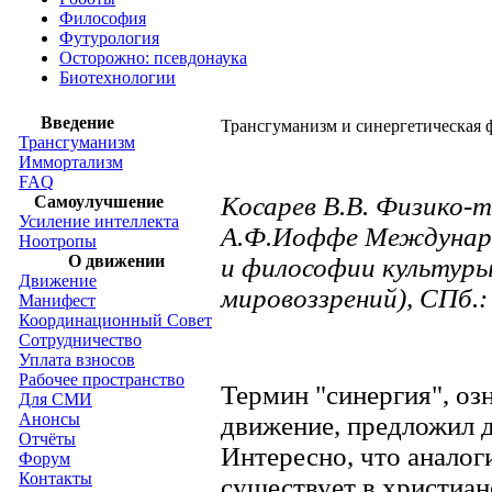
Философия
Футурология
Осторожно: псевдонаука
Биотехнологии
Введение
Трансгуманизм и синергетическая
Трансгуманизм
Иммортализм
FAQ
Косарев В.В. Физико-
Самоулучшение
Усиление интеллекта
А.Ф.Иоффе Междунаро
Ноотропы
О движении
и философии культуры
Движение
мировоззрений), СПб.: 
Манифест
Координационный Совет
Сотрудничество
Уплата взносов
Рабочее пространство
Термин "синергия", о
Для СМИ
Анонсы
движение, предложил д
Отчёты
Интересно, что аналог
Форум
Контакты
существует в христианс