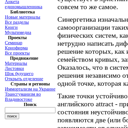
Анкета
совсем то же самое.
единомышленника
Библиотека
Новые материалы
Синергетика изначальн
Все разделы
самоорганизации таки
Книги
Мультимедиа
физических систем, как
Проекты
нетрудно написать ди
Семинар
Криофирма
решение которых, как 
Все проекты
семейством кривых, за
Продвижение
Материалы
Оказалось, что в сист
Листовки
Шок будущего
решения независимо от
Открыть отделение
одной точке, которая к
Страны и регионы
Иммортализм на Украине
Трансгуманизм во
Такие точки устойчиво
Владивостоке
английского attract - 
Поиск
состояния неустойчиво
появляются две (или бо
зависимости от случай