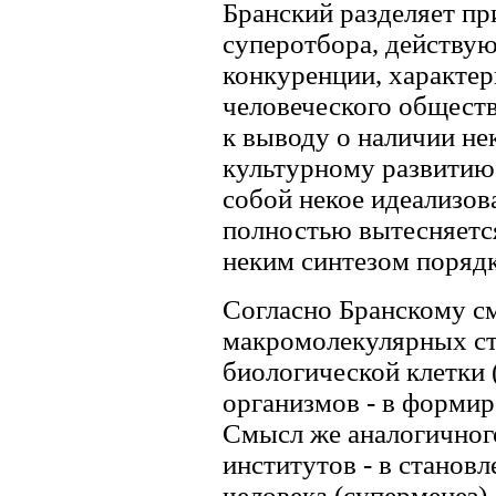
Бранский разделяет пр
суперотбора, действу
конкуренции, характер
человеческого обществ
к выводу о наличии не
культурному развитию
собой некое идеализов
полностью вытесняется
неким синтезом порядк
Согласно Бранскому с
макромолекулярных ст
биологической клетки 
организмов - в формир
Смысл же аналогичног
институтов - в становл
человека (суперменез).