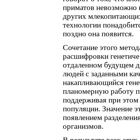
приматов невозможно п
других млекопитающих
технологии понадобитс
поздно она появится.
Сочетание этого метод
расшифровки генетичес
отдаленном будущем д
людей с заданными кач
накапливающийся гене
планомерную работу по
поддерживая при этом
популяции. Значение э
появлением разделения
организмов.
В результате всех эти