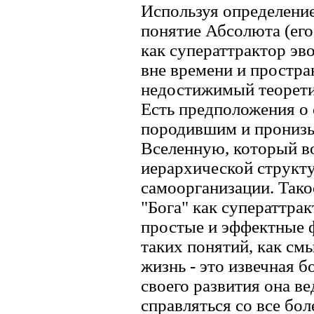
Используя определение
понятие Абсолюта (его
как суператтрактор э
вне времени и простра
недостижимый теорети
Есть предположения о 
породившим и прониз
Вселенную, который в
иерархической структу
самоорганизации. Тако
"Бога" как суператтра
простые и эффектные ф
таких понятий, как см
жизнь - это извечная б
своего развития она в
справляться со все бо