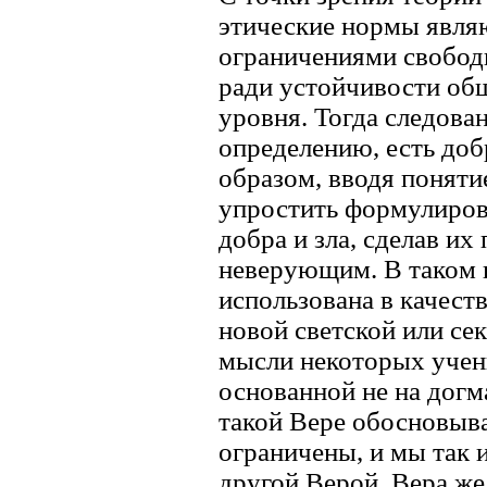
этические нормы явл
ограничениями свобо
ради устойчивости общ
уровня. Тогда следова
определению, есть добр
образом, вводя понятие
упростить формулиров
добра и зла, сделав и
неверующим. В таком 
использована в качест
новой светской или се
мысли некоторых учен
основанной не на догма
такой Вере обосновыва
ограничены, и мы так 
другой Верой. Вера же