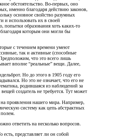
жное обстоятельство. Во-первых, оно
рых, именно благодаря действию законов,
скольку основное свойство разумных
и и использовать их в своей
о, попытки образования хоть каких-то
, благодаря которым они могли бы
оторые с течением времени умеют
ассивные, так и активные (способные
Предположим, что это всего лишь
ывает вполне “реальные” вещи. Далее,
ельброт. Но до этого в 1905 году его
дывался. Но это не означает, что его не
атематика, родившаяся из наблюдений за
вещей создатель не требуется. Тут может
 на проявления нашего мира. Например,
мическую систему как цепь абстрактных
 полем.
ожно ответить на несколько вопросов.
 есть, представляет ли он собой