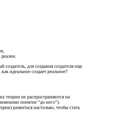
ен.
 реален.
ый создатель, для создания создателя еще
, как идеальное создает реальное?
 их теории не распространяются на
рименимо понятие “до него”).
рии) развиться настолько, чтобы стать