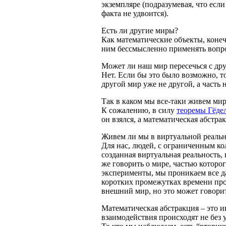
экземпляре (подразумевая, что если
факта не удвоится).
Есть ли другие миры?
Как математические объекты, конеч
ним бессмысленно применять вопрос
Может ли наш мир пересечься с др
Нет. Если бы это было возможно, то
другой мир уже не другой, а часть 
Так в каком мы все-таки живем ми
К сожалению, в силу
теоремы Гёдел
он взялся, а математическая абстра
Живем ли мы в виртуальной реаль
Для нас, людей, с ограниченным к
созданная виртуальная реальность,
же говорить о мире, частью которо
эксперименты, мы проникаем все да
коротких промежутках времени про
внешний мир, но это может говорит
Математическая абстракция – это 
взаимодействия происходят не без 