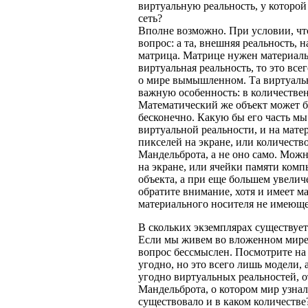
виртуальную реальность, у которой
сеть?
Вполне возможно. При условии, что
вопрос: а та, внешняя реальность, 
матрица. Матрице нужен материаль
виртуальная реальность, то это вс
о мире вымышленном. Та виртуальн
важную особенность: в количестве
Математический же объект может бы
бесконечно. Какую бы его часть мы
виртуальной реальности, и на мате
пикселей на экране, или количество
Мандельброта, а не оно само. Можн
на экране, или ячейки памяти комп
объекта, а при еще большем увелич
обратите внимание, хотя и имеет м
материального носителя не имеюще
В скольких экземплярах существуе
Если мы живем во вложенном мире,
вопрос бессмыслен. Посмотрите на
угодно, но это всего лишь модели,
угодно виртуальных реальностей, 
Мандельброта, о котором мир узнал 
существовало и в каком количестве?