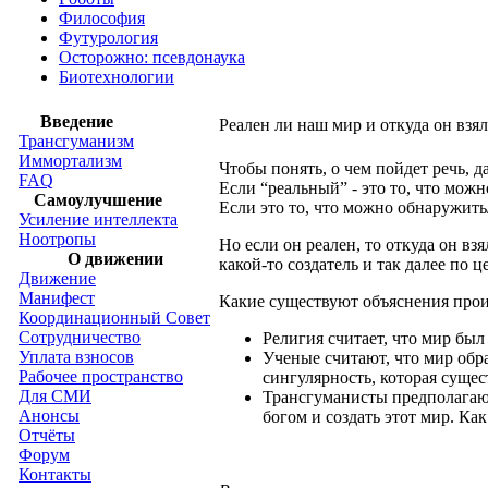
Философия
Футурология
Осторожно: псевдонаука
Биотехнологии
Введение
Реален ли наш мир и откуда он взял
Трансгуманизм
Иммортализм
Чтобы понять, о чем пойдет речь, 
FAQ
Если “реальный” - это то, что можн
Самоулучшение
Если это то, что можно обнаружить
Усиление интеллекта
Ноотропы
Но если он реален, то откуда он вз
О движении
какой-то создатель и так далее по 
Движение
Манифест
Какие существуют объяснения про
Координационный Совет
Сотрудничество
Религия считает, что мир был 
Уплата взносов
Ученые считают, что мир обра
Рабочее пространство
сингулярность, которая сущес
Для СМИ
Трансгуманисты предполагают
Анонсы
богом и создать этот мир. Как
Отчёты
Форум
Контакты