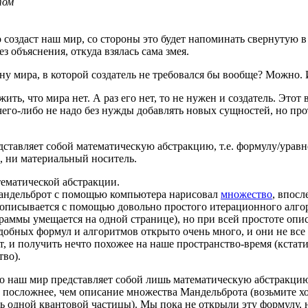
том
о создаст наш мир, со стороны это будет напоминать свернутую в
з объяснения, откуда взялась сама змея.
у мира, в которой создатель не требовался бы вообще? Можно. 
ть, что мира нет. А раз его нет, то не нужен и создатель. Этот
чего-либо не надо без нужды добавлять новых сущностей, но про
дставляет собой математическую абстракцию, т.е. формулу/уравн
ь, ни материальный носитель.
ематической абстракции.
Мандельброт с помощью компьютера нарисовал
множество
, впосл
 описывается с помощью довольно простого итерационного алго
раммы умещается на одной странице), но при всей простоте оп
обных формул и алгоритмов открыто очень много, и они не все 
, и получить нечто похожее на наше пространство-время (кстати
тво).
о наш мир представляет собой лишь математическую абстракцию.
 посложнее, чем описание множества Мандельброта (возьмите х
 одной квантовой частицы). Мы пока не открыли эту формулу, 