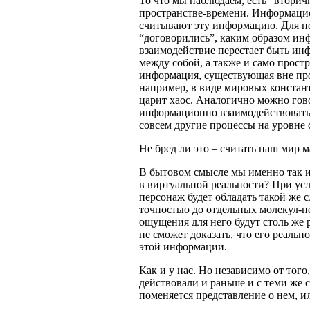
То что мы наблюдаем, есть “вторич
пространстве-времени. Информацион
считывают эту информацию. Для по
“договорились”, каким образом инф
взаимодействие перестает быть инф
между собой, а также и само прост
информация, существующая вне прос
например, в виде мировых констант
царит хаос. Аналогично можно гов
информационно взаимодействовать 
совсем другие процессы на уровне 
Не бред ли это – считать наш мир 
В бытовом смысле мы именно так и
в виртуальной реальности? При усл
персонаж будет обладать такой же 
точностью до отдельных молекул-н
ощущения для него будут столь же 
не сможет доказать, что его реаль
этой информации.
Как и у нас. Но независимо от того,
действовали и раньше и с теми же 
поменяется представление о нем, ил