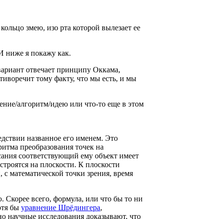
 кольцо змею, изо рта которой вылезает ее
И ниже я покажу как.
 вариант отвечает принципу Оккама,
тиворечит тому факту, что мы есть, и мы
ение/алгоритм/идею или что-то еще в этом
едствии названное его именем. Это
ритма преобразования точек на
исания соответствующий ему объект имеет
строятся на плоскости. К плоскости
, с математической точки зрения, время
 Скорее всего, формула, или что бы то ни
отя бы
уравнение Шрёдингера
,
но научные исследования доказывают, что