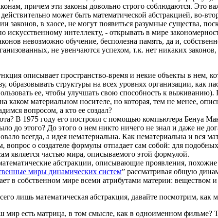
онам, причем эти законы довольно строго соблюдаются. Это ва
р действительно может быть математической абстракцией, во-вто
ии законов, в хаосе, не могут появиться разумные существа, по
по искусственному интеллекту, - открывать в мире закономерност
аконов невозможно обучение, бесполезна память, да и, собственн
рганизованных, не увенчаются успехом, т.к. нет никаких законов
ункция описывает пространство-время и некие объекты в нем, к
ву, образовывать структуры на всех уровнях организации, как п
ользовать ее, чтобы улучшать свою способность к выживанию). 
на каком материальном носителе, но которая, тем не менее, опис
адимся вопросом, а кто ее создал?
та? В 1975 году его построил с помощью компьютера Бенуа Манд
ло до этого? До этого о нем никто ничего не знал и даже не дога
овало всегда, а идея нематериальна. Как нематериальна и вся м
вопрос о создателе формулы отпадает сам собой: для подобных 
сам является частью мира, описываемого этой формулой.
математические абстракции, описывающие проявления, похожие
твенные миры динамических систем
” рассматривая общую дина
дает в собственном мире всеми атрибутами материи: веществом и
его лишь математическая абстракция, давайте посмотрим, как м
ш мир есть матрица, в том смысле, как в одноименном фильме? То