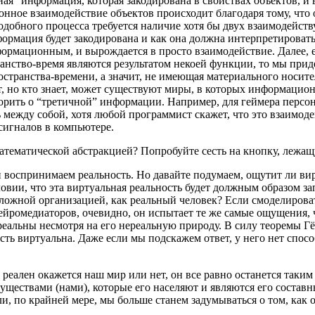
ная” информация, которая закодирована в свойствах объектов, и
ное взаимодействие объектов происходит благодаря тому, что 
добного процесса требуется наличие хотя бы двух взаимодейст
ормация будет закодирована и как она должна интерпретировать
ормационным, и вырождается в просто взаимодействие. Далее, 
ранство-время являются результатом некоей функции, то мы приде
транства-времени, а значит, не имеющая материального носител
, но кто знает, может существуют миры, в которых информацион
орить о “третичной” информации. Например, для геймера персо
между собой, хотя любой программист скажет, что это взаимоде
сигналов в компьютере.
математической абстракцией? Попробуйте сесть на кнопку, лежащу
 воспринимаем реальность. Но давайте подумаем, ощутит ли в
овии, что эта виртуальная реальность будет должным образом з
сложной организацией, как реальный человек? Если смоделирова
ейромедиаторов, очевидно, он испытает те же самые ощущения, 
реальны несмотря на его нереальную природу. В силу теоремы Г
ность виртуальна. Даже если мы подскажем ответ, у него нет спо
 реален окажется наш мир или нет, он все равно останется таким 
существами (нами), которые его населяют и являются его состав
и, по крайней мере, мы больше станем задумываться о том, как о