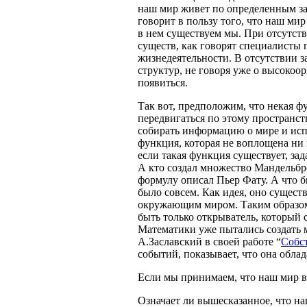
наш мир живет по определенным зак
говорит в пользу того, что наш ми
в нем существуем мы. При отсутств
существ, как говорят специалисты 
жизнедеятельности. В отсутствии з
структур, не говоря уже о высокоо
появиться.
Так вот, предположим, что некая ф
передвигаться по этому пространст
собирать информацию о мире и исп
функция, которая не воплощена ни 
если такая функция существует, зад
А кто создал множество Мандельбро
формулу описал Пьер Фату. А что бы
было совсем. Как идея, оно существ
окружающим миром. Таким образом, 
быть только открыватель, который 
Математики уже пытались создать 
А.Заславский в своей работе “
Собс
событий, показывает, что она обла
Если мы принимаем, что наш мир вс
Означает ли вышесказанное, что на