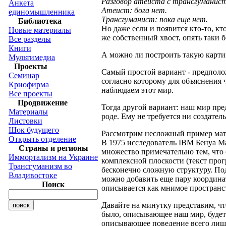
Разговор атеиста с трансгуманис
Анкета
Атеист: бога нет.
единомышленника
Трансгуманист: пока еще нет.
Библиотека
Но даже если и появится кто-то, кт
Новые материалы
же собственный хвост, опять таки бе
Все разделы
Книги
А можно ли построить такую картин
Мультимедиа
Проекты
Самый простой вариант - предположи
Семинар
согласно которому для объяснения 
Криофирма
наблюдаем этот мир.
Все проекты
Продвижение
Тогда другой вариант: наш мир пре
Материалы
роде. Ему не требуется ни создател
Листовки
Шок будущего
Рассмотрим несложный пример мат
Открыть отделение
В 1975 исследователь IBM Бенуа 
Страны и регионы
множество примечательно тем, что
Иммортализм на Украине
комплексной плоскости (текст прог
Трансгуманизм во
бесконечно сложную структуру. Под
Владивостоке
можно добавить еще пару координат
Поиск
описывается как мнимое пространс
Давайте на минутку представим, чт
было, описывающее наш мир, будет
описывающее поведение всего лишь