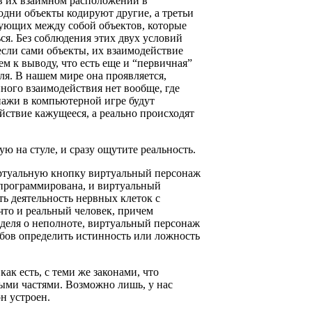
 в их взаимном расположении в
одни объекты кодируют другие, а третьи
вующих между собой объектов, которые
ся. Без соблюдения этих двух условий
если сами объекты, их взаимодействие
м к выводу, что есть еще и “первичная”
я. В нашем мире она проявляется,
ного взаимодействия нет вообще, где
нажи в компьютерной игре будут
йствие кажущееся, а реально происходят
ю на стуле, и сразу ощутите реальность.
иртуальную кнопку виртуальный персонаж
апрограммирована, и виртуальный
ть деятельность нервных клеток с
что и реальный человек, причем
ёделя о неполноте, виртуальный персонаж
собов определить истинность или ложность
как есть, с теми же законами, что
ными частями. Возможно лишь, у нас
н устроен.