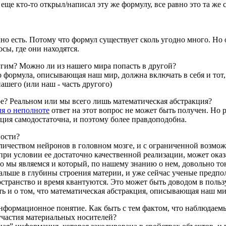
 еще кто-то открыл/написал эту же формулу, все равно это та же 
но есть. Потому что формул существует сколь угодно много. Но 
ы, где они находятся.
угим? Можно ли из нашего мира попасть в другой?
 формула, описывающая наш мир, должна включать в себя и тот, 
нашего (или наш - часть другого)
ре? Реальном или мы всего лишь математическая абстракция?
я о неполноте
ответ на этот вопрос не может быть получен. Но 
кция самодостаточна, и поэтому более правдоподобна.
ности?
оличеством нейронов в головном мозге, и с ограниченной возмо
 при условии ее достаточно качественной реализации, может ока
го мы являемся и который, по нашему знанию о нем, довольно т
льше в глубины строения материи, и уже сейчас ученые предпол
странство и время квантуются. Это может быть доводом в поль
ь и о том, что математическая абстракция, описывающая наш ми
информационное понятие. Как быть с тем фактом, что наблюда
участия материальных носителей?