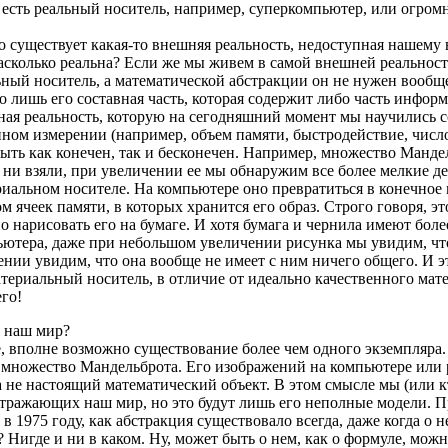
 есть реальный носитель, например, суперкомпьютер, или огром
 существует какая-то внешняя реальность, недоступная нашему
насколько реальна? Если же мы живем в самой внешней реальности,
ный носитель, а математической абстракции он не нужен вообще
его лишь его составная часть, которая содержит либо часть инф
ая реальность, которую на сегодняшний момент мы научились со
нном измерении (например, объем памяти, быстродействие, числ
ть как конечен, так и бесконечен. Например, множество Мандел
 ни взяли, при увеличении ее мы обнаружим все более мелкие де
риальном носителе. На компьютере оно превратиться в конечное
м ячеек памяти, в которых хранится его образ. Строго говоря, э
о нарисовать его на бумаге. И хотя бумага и чернила имеют боле
ьютера, даже при небольшом увеличении рисунка мы увидим, что
ении увидим, что она вообще не имеет с ним ничего общего. И э
атериальный носитель, в отличие от идеально качественного ма
го!
т наш мир?
 вполне возможно существование более чем одного экземпляра.
 множество Мандельброта. Его изображений на компьютере или 
 а не настоящий математический объект. В этом смысле мы (или к
отражающих наш мир, но это будут лишь его неполные модели. 
в 1975 году, как абстракция существовало всегда, даже когда о н
 Нигде и ни в каком. Ну, может быть о нем, как о формуле, можн