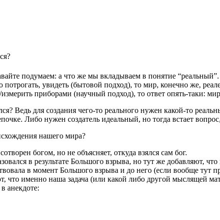
ся?
давайте подумаем: а что же мы вкладываем в понятие “реальный”.
о потрогать, увидеть (бытовой подход), то мир, конечно же, реал
/измерить приборами (научный подход), то ответ опять-таки: мир
ялся? Ведь для создания чего-то реального нужен какой-то реальн
цепочке. Либо нужен создатель идеальный, но тогда встает вопрос
исхождения нашего мира?
сотворен богом, но не объясняет, откуда взялся сам бог.
зовался в результате Большого взрыва, но тут же добавляют, что
твовала в момент Большого взрыва и до него (если вообще тут п
, что именно наша задача (или какой либо другой мыслящей мате
 в анекдоте: