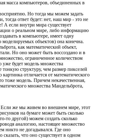
ная масса компьютеров, объединенных в
 восприятию. Но тогда мы можем задать
 тогда ответ будет: нет, наш мир - это не
! А если внутри мира существует
ормации о реальном мире, либо информацию
здавать в компьютере, имеет одну
о моделируемых объектов) она конечна.
ьброта, как математический объект,
тали. Но оно может быть воссоздано и в
 множество, ограниченное количеством
то уже будет модель множества
е тонкую структуру, чем размер пикселей
 картинка отличается от математического
то тоже модель. Причем некачественная,
тематического множества Мандельброта,
 Если же мы живем во внешнем мире, этот
рисунков на бумаге может быть сколько
то-то другой) можем создать сколько
Проводя аналогию, настоящее множество
ем никто не догадывался. Где оно
о сказать, что оно существует в одном