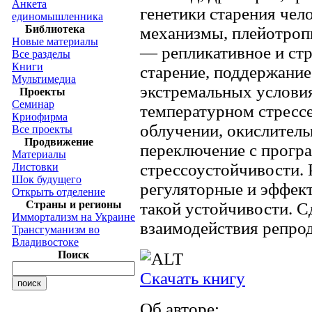
Анкета
генетики старения чел
единомышленника
Библиотека
механизмы, плейотроп
Новые материалы
— репликативное и ст
Все разделы
Книги
старение, поддержание
Мультимедиа
экстремальных условия
Проекты
Семинар
температурном стрессе
Криофирма
облучении, окислитель
Все проекты
Продвижение
переключение с прогр
Материалы
стрессоустойчивости.
Листовки
Шок будущего
регуляторные и эффек
Открыть отделение
Страны и регионы
такой устойчивости. С
Иммортализм на Украине
взаимодействия репрод
Трансгуманизм во
Владивостоке
Поиск
Скачать книгу
Об авторе: