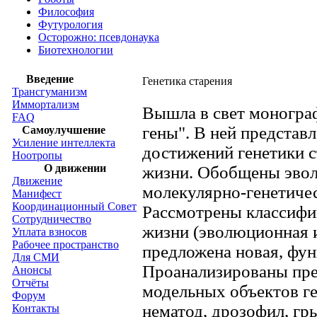
Философия
Футурология
Осторожно: псевдонаука
Биотехнологии
Введение
Генетика старения
Трансгуманизм
Иммортализм
Вышла в свет моногра
FAQ
гены". В ней представ
Самоулучшение
Усиление интеллекта
достижений генетики 
Ноотропы
О движении
жизни. Обобщены эвол
Движение
молекулярно-генетичес
Манифест
Координационный Совет
Рассмотрены классифи
Сотрудничество
жизни (эволюционная 
Уплата взносов
Рабочее пространство
предложена новая, фун
Для СМИ
Проанализированы пре
Анонсы
Отчёты
модельных объектов ге
Форум
нематод, дрозофил, г
Контакты