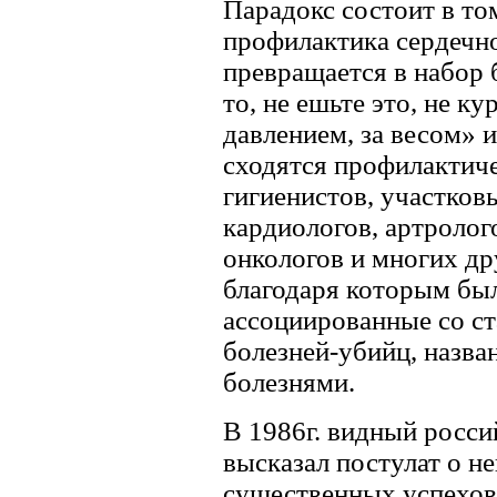
Парадокс состоит в то
профилактика сердечно
превращается в набор 
то, не ешьте это, не ку
давлением, за весом» и т
сходятся профилактиче
гигиенистов, участков
кардиологов, артролого
онкологов и многих др
благодаря которым бы
ассоциированные со ст
болезней-убийц, назв
болезнями.
В 1986г. видный росс
высказал постулат о н
существенных успехов