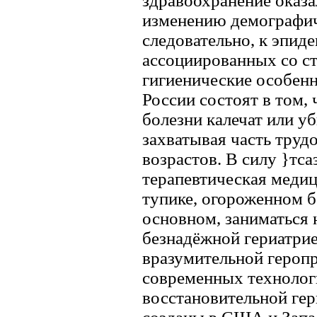
здравоохранение оказа
изменению демографиче
следовательно, к эпид
ассоциированных со с
гигиенические особенн
России состоят в том,
болезни калечат или у
захватывая часть труд
возрастов. В силу }тса
терапевтическая медиц
тупике, огороженном б
основном, заниматься 
безнадёжной гериатрией
вразумительной героп
современных технолог
восстановительной гер