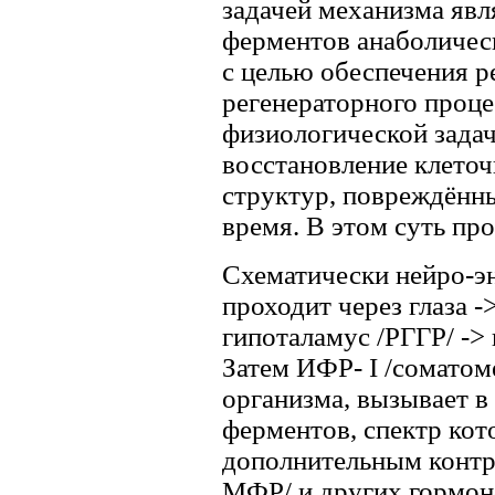
задачей механизма явл
ферментов анаболическ
с целью обеспечения р
регенераторного проце
физиологической задач
восстановление клеточ
структур, повреждённ
время. В этом суть пр
Схематически нейро-э
проходит через глаза -
гипоталамус /РГГР/ -> 
Затем ИФР- I /соматоме
организма, вызывает в
ферментов, спектр кот
дополнительным контр
МФР/ и других гормон