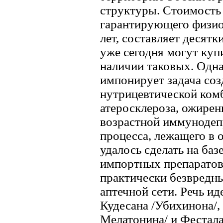
структуры. Стоимость 
гарантирующего физио
лет, составляет десят
уже сегодня могут куп
наличии таковых. Одна
импонирует задача со
нутрицевтической ком
атеросклероза, ожирен
возрастной иммунодеп
процесса, лежащего в о
удалось сделать на баз
импортных препаратов,
практически безвредн
аптечной сети. Речь и
Кудесана /Убихинона/,
Мелатонина/ и Фестала