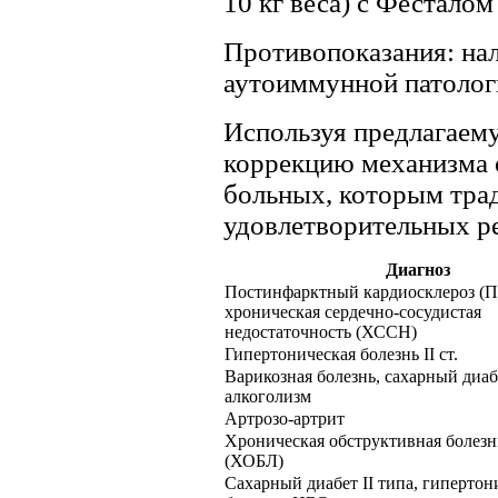
10 кг веса) с Фесталом
Противопоказания: на
аутоиммунной патолог
Используя предлагаем
коррекцию механизма 
больных, которым тра
удовлетворительных ре
Диагноз
Постинфарктный кардиосклероз (
хроническая сердечно-сосудистая
недостаточность (ХССН)
Гипертоническая болезнь II ст.
Варикозная болезнь, сахарный диабе
алкоголизм
Артрозо-артрит
Хроническая обструктивная болезн
(ХОБЛ)
Сахарный диабет II типа, гипертон