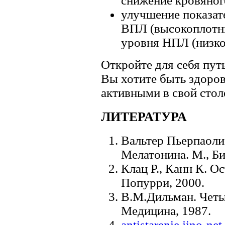
снижение кровяног
улучшение показат
ВПЛ (высокоплотн
уровня НПЛ (низко
Откройте для себя пут
Вы хотите быть здоро
активными в свой стол
ЛИТЕРАТУРА
Вальтер Пьерпаоли
Мелатонина. М., Би
Клац Р., Канн К. О
Попурри, 2000.
В.М.Дильман. Четы
Медицина, 1987.
antistarenie.jino-net