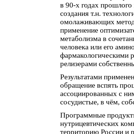
в 90-х годах прошлого
создания т.н. технолог
омолаживающих метод
применение оптимизато
метаболизма в сочетан
человека или его ами
фармакологическими р
релизерами собственны
Результатами применен
обращение вспять проц
ассоциированных с ним
сосудистые, в чём, соб
Программные продукты
нутрицевтических комп
территорию России и 