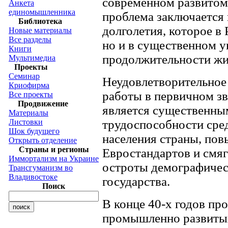
современном развитом
Анкета
единомышленника
проблема заключается н
Библиотека
долголетия, которое в 
Новые материалы
Все разделы
но и в существенном 
Книги
продолжительности жи
Мультимедиа
Проекты
Семинар
Неудовлетворительное
Криофирма
работы в первичном зв
Все проекты
Продвижение
является существенны
Материалы
трудоспособности сре
Листовки
Шок будущего
населения страны, по
Открыть отделение
Страны и регионы
Евростандартов и смя
Иммортализм на Украине
остроты демографичес
Трансгуманизм во
Владивостоке
государства.
Поиск
В конце 40-х годов пр
промышленно развитых