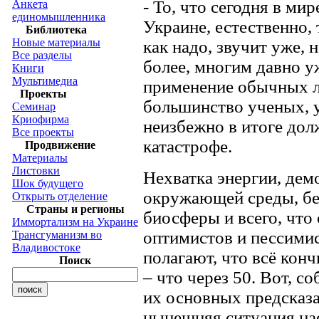
- То, что сегодня в ми
Анкета
единомышленника
Украине, естественно, 
Библиотека
Новые материалы
как надо, звучит уже, 
Все разделы
более, многим давно у
Книги
Мультимедиа
применение обычных л
Проекты
большинство ученых, ув
Семинар
Криофирма
неизбежно в итоге дол
Все проекты
катастрофе.
Продвижение
Материалы
Листовки
Нехватка энергии, дем
Шок будущего
окружающей среды, бе
Открыть отделение
Страны и регионы
биосферы и всего, что 
Иммортализм на Украине
оптимистов и пессими
Трансгуманизм во
Владивостоке
полагают, что всё конч
Поиск
– что через 50. Вот, с
их основных предсказан
нынешняя ситуация нас