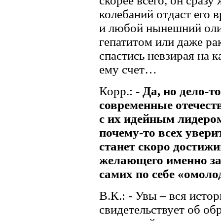
скорее всего, он сразу
колебаний отдаст его в
и любой нынешний оли
гепатитом или даже ра
спастись невзирая на 
ему счет…
Корр.:
- Да, но дело-т
современные отечест
с их идейным лидеро
почему-то всех увери
станет скоро достиж
желающего именно за
самих по себе «омол
В.К.: - Увы – вся ист
свидетельствует об об