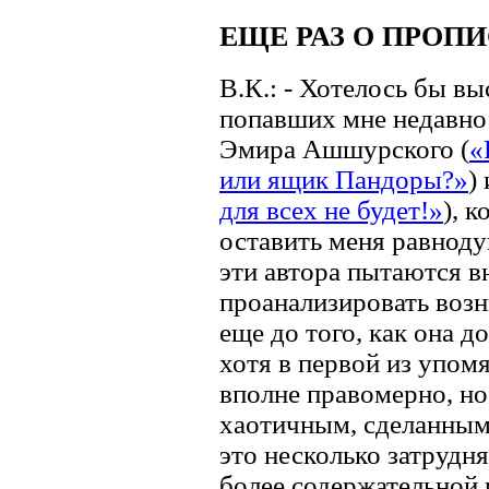
ЕЩЕ РАЗ О ПРОП
В.К.: - Хотелось бы вы
попавших мне недавно
Эмира Ашшурского (
«
или ящик Пандоры?»
)
для всех не будет!»
), 
оставить меня равноду
эти автора пытаются вн
проанализировать воз
еще до того, как она д
хотя в первой из упом
вполне правомерно, но
хаотичным, сделанным,
это несколько затрудня
более содержательной 