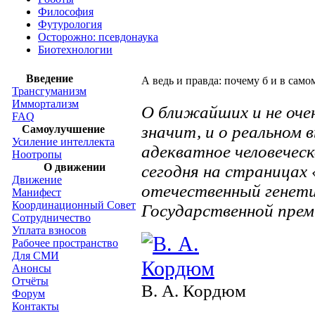
Философия
Футурология
Осторожно: псевдонаука
Биотехнологии
Введение
А ведь и правда: почему б и в само
Трансгуманизм
Иммортализм
О ближайших и не оче
FAQ
значит, и о реальном 
Самоулучшение
Усиление интеллекта
адекватное человечес
Ноотропы
О движении
сегодня на страница
Движение
отечественный генети
Манифест
Координационный Совет
Государственной пре
Сотрудничество
Уплата взносов
Рабочее пространство
Для СМИ
Анонсы
Отчёты
В. А. Кордюм
Форум
Контакты