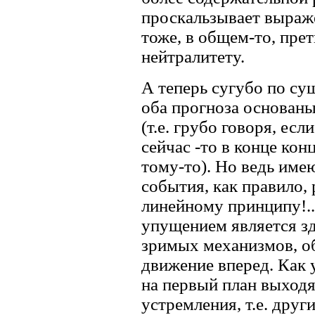
проскальзывает выраже
тоже, в общем-то, пр
нейтралитету.
А теперь сугубо по су
оба прогноза основан
(т.е. грубо говоря, есл
сейчас -то в конце ко
тому-то). Но ведь име
события, как правило,
линейному принципу!.
упущением является зд
зримых механизмов, о
движение вперед. Как 
на первый план выходя
устремления, т.е. друг