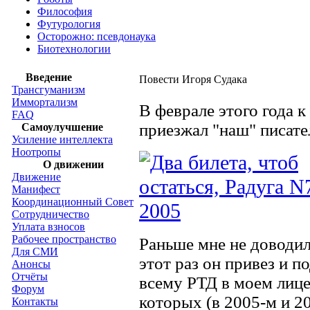
Философия
Футурология
Осторожно: псевдонаука
Биотехнологии
Введение
Повести Игоря Судака
Трансгуманизм
Иммортализм
В феврале этого года к
FAQ
приезжал "наш" писате
Самоулучшение
Усиление интеллекта
Ноотропы
О движении
Движение
Манифест
Координационный Совет
Сотрудничество
Уплата взносов
Рабочее пространство
Раньше мне не доводил
Для СМИ
этот раз он привез и по
Анонсы
Отчёты
всему РТД в моем лице
Форум
которых (в 2005-м и 2
Контакты