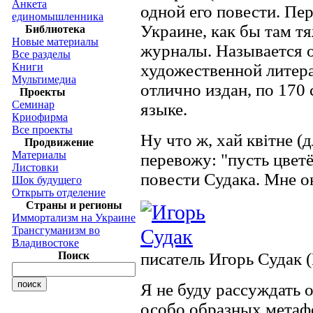
Анкета
одной его повести. Пе
единомышленника
Украине, как бы там т
Библиотека
Новые материалы
журналы. Называется о
Все разделы
Книги
художественной литер
Мультимедиа
отлично издан, по 170
Проекты
Семинар
языке.
Криофирма
Все проекты
Ну что ж, хай квiтне 
Продвижение
Материалы
перевожу: "пусть цветё
Листовки
повести Судака. Мне о
Шок будущего
Открыть отделение
Страны и регионы
Иммортализм на Украине
Трансгуманизм во
Владивостоке
Поиск
писатель Игорь Судак 
Я не буду рассуждать 
особо образных метафо