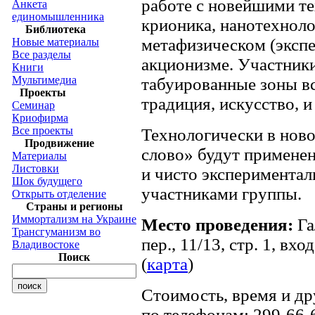
работе с новейшими те
Анкета
единомышленника
крионика, нанотехноло
Библиотека
метафизическом (эксп
Новые материалы
Все разделы
акционизме. Участник
Книги
Мультимедиа
табуированные зоны вс
Проекты
традиция, искусство, и т
Семинар
Криофирма
Все проекты
Технологически в нов
Продвижение
слово» будут применен
Материалы
Листовки
и чисто эксперимента
Шок будущего
участниками группы.
Открыть отделение
Страны и регионы
Иммортализм на Украине
Место проведения:
Га
Трансгуманизм во
пер., 11/13, стр. 1, вхо
Владивостоке
Поиск
(
карта
)
Стоимость, время и д
по телефонам: 299-66-6