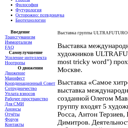
Философия
Футурология
Осторожно: псевдонаука
Биотехнологии
Введение
Выставка группы ULTRAFUTURO 
Трансгуманизм
Иммортализм
Выставка международн
FAQ
художников ULTRAFUT
Самоулучшение
Усиление интеллекта
most tricky word") про
Ноотропы
О движении
Москве.
Движение
Манифест
Выставка «Самое хитр
Координационный Совет
Сотрудничество
выставка междунаро
Уплата взносов
созданной Олегом Мав
Рабочее пространство
Для СМИ
группу входят 5 худож
Анонсы
Росса, Антон Терзиев,
Отчёты
Форум
Димитров. Деятельност
Контакты