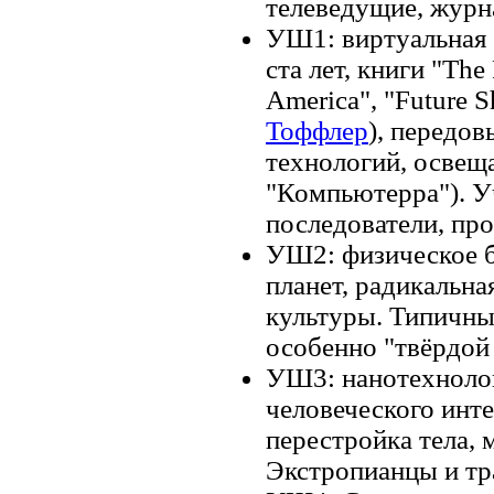
телеведущие, журн
УШ1: виртуальная 
ста лет, книги "The
America", "Future S
Тоффлер
), передо
технологий, освещ
"Компьютерра"). У
последователи, пр
УШ2: физическое б
планет, радикальна
культуры. Типичны
особенно "твёрдой
УШ3: нанотехнолог
человеческого инте
перестройка тела,
Экстропианцы и тр