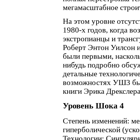
мегамасштабное строи
На этом уровне отсутс
1980-х годов, когда во
экстропианцы и трансг
Роберт Энтон Уилсон и
были первыми, насколь
нибудь подробно обсуж
детальные технологич
возможностях УШ3 бы
книги Эрика Дрекслер
Уровень Шока 4
Степень изменений: м
гиперболической (уск
Технологии: Сингуляр