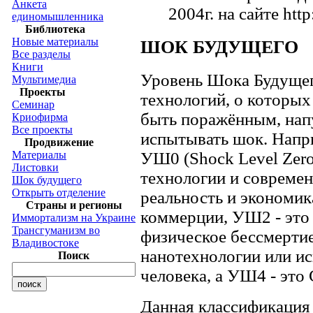
Анкета
2004г. на сайте http
единомышленника
Библиотека
Новые материалы
ШОК БУДУЩЕГО
Все разделы
Книги
Уровень Шока Будущег
Мультимедиа
Проекты
технологий, о которых
Семинар
быть поражённым, нап
Криофирма
Все проекты
испытывать шок. Напр
Продвижение
Материалы
УШ0 (Shock Level Zero
Листовки
технологии и современ
Шок будущего
Открыть отделение
реальность и экономик
Страны и регионы
коммерции, УШ2 - это
Иммортализм на Украине
Трансгуманизм во
физическое бессмертие
Владивостоке
нанотехнологии или и
Поиск
человека, а УШ4 - это
Данная классификация 