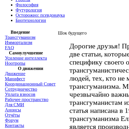
Философия
Футурология
Осторожно: псевдонаука
Биотехнологии
Введение
Шок будущего
Трансгуманизм
Иммортализм
Дорогие друзья! 
FAQ
две статьи, которы
Самоулучшение
Усиление интеллекта
специфику своего 
Ноотропы
О движении
трансгуманистичес
Движение
людей, тех, кто не
Манифест
Координационный Совет
трансгуманизма. М
Сотрудничество
чрезвычайно важн
Уплата взносов
Рабочее пространство
трансгуманистам и
Для СМИ
статья написана в
Анонсы
Отчёты
трансгуманизма Ел
Форум
является производн
Контакты