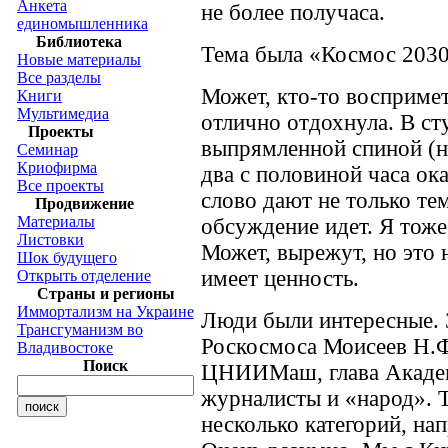
Анкета
не более получаса.
единомышленника
Библиотека
Тема была «Космос 2030
Новые материалы
Все разделы
Может, кто-то воспримет
Книги
Мультимедиа
отлично отдохнула. В ст
Проекты
выпрямленной спиной (н
Семинар
Криофирма
два с половиной часа ока
Все проекты
слово дают не только те
Продвижение
Материалы
обсуждение идет. Я тоже
Листовки
Может, вырежут, но это 
Шок будущего
имеет ценность.
Открыть отделение
Страны и регионы
Иммортализм на Украине
Люди были интересные. 
Трансгуманизм во
Роскосмоса Моисеев Н.Ф
Владивостоке
Поиск
ЦНИИМаш, глава Академ
журналисты и «народ». 
несколько категорий, нап