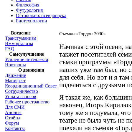
Философия
Футурология
Осторожно: псевдонаука
Биотехнологии
Введение
Съемки «Гордон 2030»
Трансгуманизм
Иммортализм
Начиная с этой осени, на
FAQ
такжет посетителей семи
Самоулучшение
Усиление интеллекта
съмки программы «Гордо
Ноотропы
наших уже там был, но с
О движении
Движение
для себя. Но вот и я там
Манифест
поделиться с друзьями 
Координационный Совет
Сотрудничество
Я такая же, как большин
Уплата взносов
Рабочее пространство
наконец, Игорь Кирилюк 
Для СМИ
тому же я подумала, что 
Анонсы
Отчёты
театре не была чуть не п
Форум
поехали на съемки «Горд
Контакты