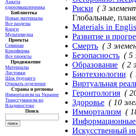
Анкета
Риски
( 3 элемен
единомышленника
Библиотека
Глобальные, план
Новые материалы
Все разделы
Materials in Engli
Книги
Мультимедиа
Развитие и прогр
Проекты
Смерть
( 3 элеме
Семинар
Криофирма
Безопасность
( 5
Все проекты
Продвижение
Образование
( 2
Материалы
Биотехнологии
(
Листовки
Шок будущего
Виртуальная реал
Открыть отделение
Страны и регионы
Геронтология
( 2
Иммортализм на Украине
Трансгуманизм во
Здоровье
( 10 эл
Владивостоке
Иммортализм
( 
Поиск
Информационные 
Искусственный и