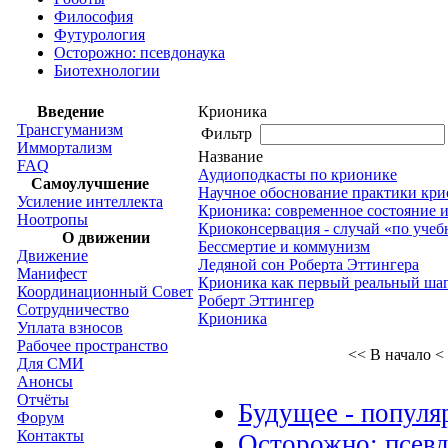
Философия
Футурология
Осторожно: псевдонаука
Биотехнологии
Введение
Крионика
Трансгуманизм
Фильтр
Иммортализм
Название
FAQ
Аудиоподкасты по крионике
Самоулучшение
Научное обоснование практики кр
Усиление интеллекта
Крионика: современное состояние и
Ноотропы
Криоконсервация - случай «по уче
О движении
Бессмертие и коммунизм
Движение
Ледяной сон Роберта Эттингера
Манифест
Крионика как первый реальный шаг
Координационный Совет
Роберт Эттингер
Сотрудничество
Крионика
Уплата взносов
Рабочее пространство
<< В начало
<
Для СМИ
Анонсы
Отчёты
Будущее - популя
Форум
Контакты
Осторожно: псев