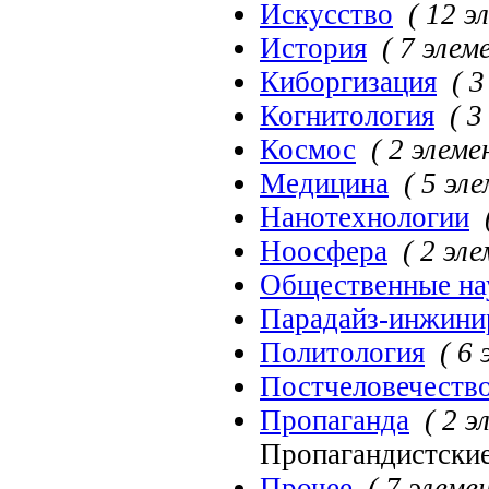
Искусство
( 12 э
История
( 7 элем
Киборгизация
( 
Когнитология
( 3
Космос
( 2 элеме
Медицина
( 5 эл
Нанотехнологии
Ноосфера
( 2 эл
Общественные на
Парадайз-инжини
Политология
( 6
Постчеловечеств
Пропаганда
( 2 
Пропагандистские
Прочее
( 7 элеме