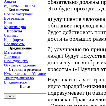
обязательно должны п
Анкета
единомышленника
Это будет проходить д
Библиотека
Новые материалы
а) улучшение человек
Все разделы
Книги
обитания: переход в ко
Мультимедиа
будет действовать поч
Проекты
Семинар
достичь больших разме
Криофирма
Все проекты
б) улучшение по прин
Продвижение
Материалы
людей будут искусств
Листовки
Шок будущего
достигнут невообрази
Открыть отделение
красоты» («Научная эт
Страны и регионы
Иммортализм на Украине
Трансгуманизм во
Надо сказать, что тра
Владивостоке
идею парадайз-инжинир
Поиск
подразумевает (и бази
человека. Практически
«Этика космоса, т.е. е