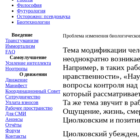
Философия
Футурология
Осторожно: псевдонаука
Биотехнологии
Введение
Проблема изменения биологического
Трансгуманизм
Иммортализм
Тема модификации чел
FAQ
неоднократно возникае
Самоулучшение
Усиление интеллекта
Например, в таких раб
Ноотропы
О движении
нравственности», «Нау
Движение
вопросы контроля над
Манифест
Координационный Совет
который рассматривает
Сотрудничество
Та же тема звучит в р
Уплата взносов
Рабочее пространство
Ощущение, жизнь, смер
Для СМИ
Циолковским и позитив
Анонсы
Отчёты
Форум
Циолковский убежден, 
Контакты