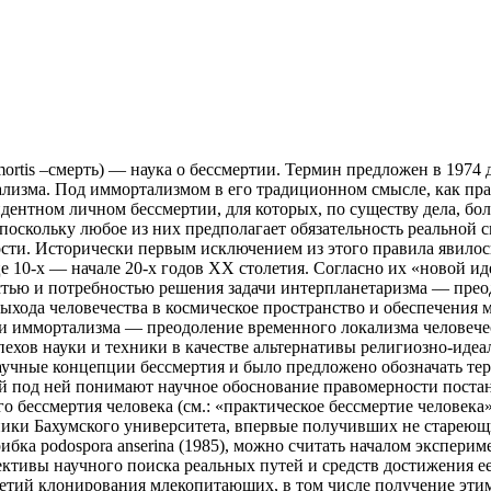
 mortis –смерть) — наука о бессмертии. Термин предложен в 1974
изма. Под иммортализмом в его традиционном смысле, как пра
дентном личном бессмертии, для которых, по существу дела, бо
оскольку любое из них предполагает обязательность реальной с
сти. Исторически первым исключением из этого правила явило
 10-х — начале 20-х годов ХХ столетия. Согласно их «новой ид
остью и потребностью решения задачи интерпланетаризма — пре
выхода человечества в космическое пространство и обеспечения
и иммортализма — преодоление временного локализма человечес
спехов науки и техники в качестве альтернативы религиозно-ид
аучные концепции бессмертия и было предложено обозначать т
ий под ней понимают научное обоснование правомерности поста
 бессмертия человека (см.: «практическое бессмертие человека
ники Бахумского университета, впервые получивших не старею
ибка podospora anserina (1985), можно считать началом экспер
ктивы научного поиска реальных путей и средств достижения ее
етий клонирования млекопитающих, в том числе получение этим