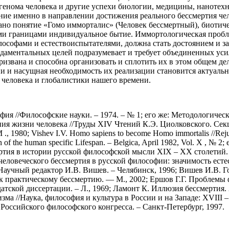
генома человека и другие успехи биологии, медицины, нанотех
ие именно в направлении достижения реального бессмертия чело
ано понятие «Гомо имморталис» (Человек бессмертный), биотич
и границами индивидуальное бытие. Иммортологическая пробле
офами и естествоиспытателями, должна стать достоянием и забо
ндаментальных целей подразумевает и требует объединенных уси
ризвана и способна организовать и сплотить их в этом общем де
и и насущная необходимость их реализации становится актуаль
человека и глобалистики нашего времени.
ия //Философские науки. – 1974. – № 1; его же: Методологичес
ия жизни человека //Труды XIV Чтений К.Э. Циолковского. Се
980; Vishev I.V. Homo sapiens to become Homo immortalis //Rejuvena
ation of the human specific Lifespan. – Belgica, April 1982, Vol. X ,
тия в истории русской философской мысли XIX – XX столетий.
еловеческого бессмертия в русской философии: значимость ест
Научный редактор И.В. Вишев. – Челябинск, 1996; Вишев И.В.
и к практическому бессмертию. — М., 2002; Ершов Г.Г. Проблем
ской диссертации. – Л., 1969; Ламонт К. Иллюзия бессмертия. 2
 //Наука, философия и культура в России и на Западе: XVIII – 
Российского философского конгресса. – Санкт-Петербург, 1997.