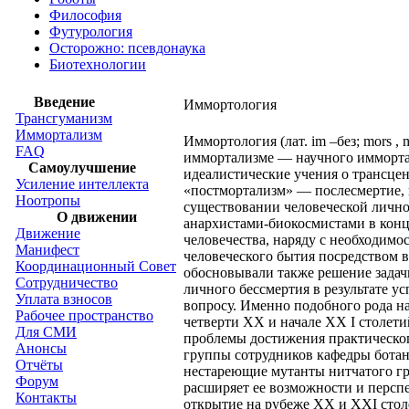
Философия
Футурология
Осторожно: псевдонаука
Биотехнологии
Введение
Иммортология
Трансгуманизм
Иммортализм
Иммортология (лат. im –без; mors ,
FAQ
иммортализме — научного иммортал
Самоулучшение
идеалистические учения о трансцен
Усиление интеллекта
«постмортализм» — послесмертие, п
Ноотропы
существовании человеческой лично
О движении
анархистами-биокосмистами в конце
Движение
человечества, наряду с необходим
Манифест
человеческого бытия посредством 
Координационный Совет
обосновывали также решение задач
Сотрудничество
личного бессмертия в результате у
Уплата взносов
вопросу. Именно подобного рода н
Рабочее пространство
четверти ХХ и начале ХХ I столет
Для СМИ
проблемы достижения практического
Анонсы
группы сотрудников кафедры бота
Отчёты
нестареющие мутанты нитчатого гр
Форум
расширяет ее возможности и перспе
Контакты
открытие на рубеже XX и XXI стол