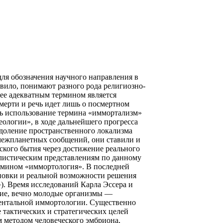
 для обозначения научного направления в
вило, понимают разного рода религиозно-
лее адекватным термином является
мерти и речь идет лишь о посмертном
сь использование термина «иммортализм»
еологии», в ходе дальнейшего прогресса
одоление пространственного локализма
 межпланетных сообщений, они ставили и
кого бытия через достижение реального
еалистическим представлениям по данному
ермином «иммортология». В последней
новки и реальной возможности решения
»). Время исследований Карла Эссера и
щие, вечно молодые организмы —
иментальной иммортологии. Существенно
 тактических и стратегических целей
 методом человеческого эмбриона,