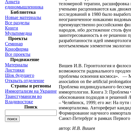
Анкета
теломерной терапии, расшифровка 
единомышленника
учеными расцениваются как движен
Библиотека
исследований в 1980 было выработ
Новые материалы
неограниченное никакими видовым
Все разделы
преимущественно российскими филос
Книги
народов, ибо достижение столь фу
Мультимедиа
заинтересованность в ее решении п
Проекты
разработанности идей иммортологи
Семинар
неотъемлемым элементом экологии 
Криофирма
Все проекты
Продвижение
Материалы
Вишев И.В. Геронтология и философ
Листовки
возможности радикального продлен
Шок будущего
проблемы освоения космоса». — М ., 1
Открыть отделение
association on the artificial prolong
Страны и регионы
Проблема индивидуального бессмер
Иммортализм на Украине
иммортологии. Книга 3: Проблема ч
Трансгуманизм во
обоснования подходов и решений /
Владивостоке
– Челябинск, 1999; его же: На пут
Поиск
иммортализма. Автореферат кандидат
Формирование научного иммортализма
Санкт-Петербург в рамках Первого 
автор:
И.В. Вишев