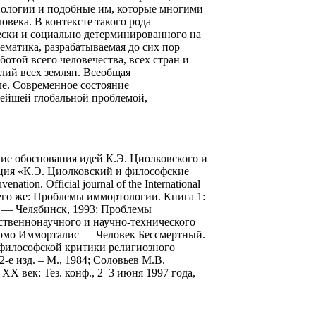
нологии и подобные им, которые многими
века. В контексте такого рода
ески и социально детерминированного на
матика, разрабатываемая до сих пор
той всего человечества, всех стран и
лий всех землян. Всеобщая
ле. Современное состояние
нейшей глобальной проблемой,
кие обоснования идей К.Э. Циолковского и
кция «К.Э. Циолковский и философские
tion. Official journal of the International
 № 2; его же: Проблемы иммортологии. Книга 1:
 — Челябинск, 1993; Проблемы
ественнонаучного и научно-технического
 Гомо Имморталис — Человек Бессмертный.
ы философской критики религиозного
-е изд. – М., 1984; Соловьев М.В.
XX век: Тез. конф., 2–3 июня 1997 года,