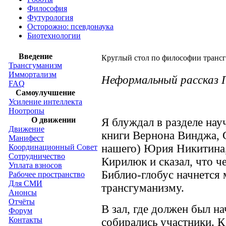
Философия
Футурология
Осторожно: псевдонаука
Биотехнологии
Введение
Круглый стол по философии трансг
Трансгуманизм
Иммортализм
Неформальный рассказ 
FAQ
Самоулучшение
Усиление интеллекта
Ноотропы
О движении
Я блуждал в разделе нау
Движение
книги Вернона Винджа, 
Манифест
нашего) Юрия Никитина,
Координационный Совет
Сотрудничество
Кирилюк и сказал, что ч
Уплата взносов
Библио-глобус начнется
Рабочее пространство
Для СМИ
трансгуманизму.
Анонсы
Отчёты
В зал, где должен был н
Форум
Контакты
собирались участники. К