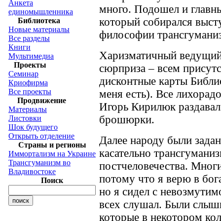
Анкета
много. Подошел и главн
единомышленника
который собирался выст
Библиотека
Новые материалы
философии трансгуманиз
Все разделы
Книги
Харизматичный ведущий 
Мультимедиа
Проекты
сюрприза – всем присут
Семинар
дисконтные карты Библио
Криофирма
Все проекты
меня есть). Все лихорадо
Продвижение
Игорь Кирилюк раздавал
Материалы
брошюрки.
Листовки
Шок будущего
Открыть отделение
Далее народу были зада
Страны и регионы
касательно трансгуманиз
Иммортализм на Украине
Трансгуманизм во
постчеловечества. Многи
Владивостоке
потому что я верю в бог
Поиск
но я сидел с невозмути
всех слушал. Были слыш
которые в некотором ко